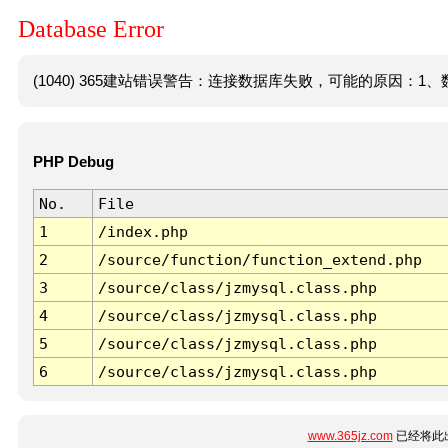
Database Error
(1040) 365建站错误警告：连接数据库失败，可能的原因：1、数
PHP Debug
No.
File
1
/index.php
2
/source/function/function_extend.php
3
/source/class/jzmysql.class.php
4
/source/class/jzmysql.class.php
5
/source/class/jzmysql.class.php
6
/source/class/jzmysql.class.php
www.365jz.com
已经将此