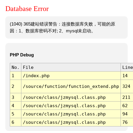
Database Error
(1040) 365建站错误警告：连接数据库失败，可能的原
因：1、数据库密码不对; 2、mysql未启动。
PHP Debug
No.
File
Line
1
/index.php
14
2
/source/function/function_extend.php
324
3
/source/class/jzmysql.class.php
211
4
/source/class/jzmysql.class.php
62
5
/source/class/jzmysql.class.php
94
6
/source/class/jzmysql.class.php
76