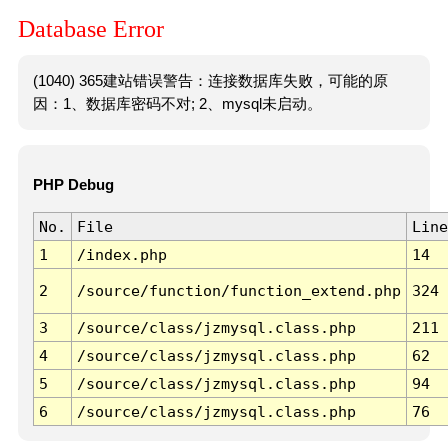
Database Error
(1040) 365建站错误警告：连接数据库失败，可能的原
因：1、数据库密码不对; 2、mysql未启动。
PHP Debug
No.
File
Line
1
/index.php
14
2
/source/function/function_extend.php
324
3
/source/class/jzmysql.class.php
211
4
/source/class/jzmysql.class.php
62
5
/source/class/jzmysql.class.php
94
6
/source/class/jzmysql.class.php
76