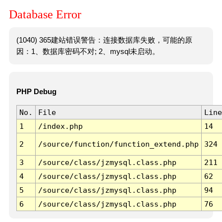
Database Error
(1040) 365建站错误警告：连接数据库失败，可能的原
因：1、数据库密码不对; 2、mysql未启动。
PHP Debug
No.
File
Line
1
/index.php
14
2
/source/function/function_extend.php
324
3
/source/class/jzmysql.class.php
211
4
/source/class/jzmysql.class.php
62
5
/source/class/jzmysql.class.php
94
6
/source/class/jzmysql.class.php
76