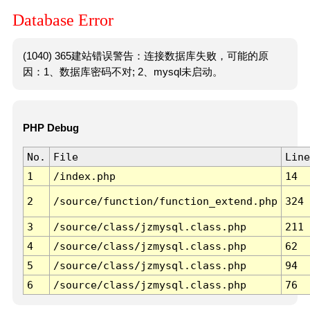
Database Error
(1040) 365建站错误警告：连接数据库失败，可能的原
因：1、数据库密码不对; 2、mysql未启动。
PHP Debug
No.
File
Line
1
/index.php
14
2
/source/function/function_extend.php
324
3
/source/class/jzmysql.class.php
211
4
/source/class/jzmysql.class.php
62
5
/source/class/jzmysql.class.php
94
6
/source/class/jzmysql.class.php
76