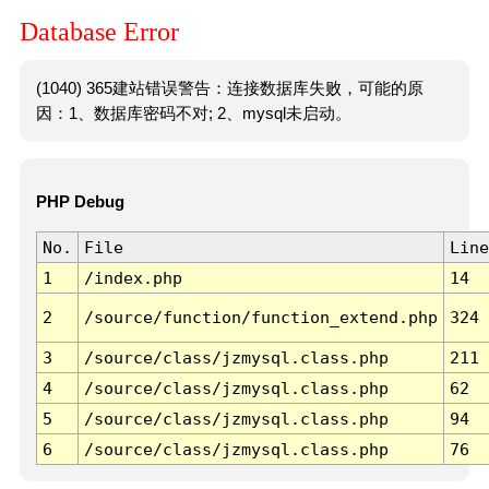
Database Error
(1040) 365建站错误警告：连接数据库失败，可能的原
因：1、数据库密码不对; 2、mysql未启动。
PHP Debug
No.
File
Line
1
/index.php
14
2
/source/function/function_extend.php
324
3
/source/class/jzmysql.class.php
211
4
/source/class/jzmysql.class.php
62
5
/source/class/jzmysql.class.php
94
6
/source/class/jzmysql.class.php
76