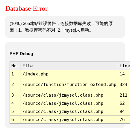
Database Error
(1040) 365建站错误警告：连接数据库失败，可能的原
因：1、数据库密码不对; 2、mysql未启动。
PHP Debug
No.
File
Line
1
/index.php
14
2
/source/function/function_extend.php
324
3
/source/class/jzmysql.class.php
211
4
/source/class/jzmysql.class.php
62
5
/source/class/jzmysql.class.php
94
6
/source/class/jzmysql.class.php
76