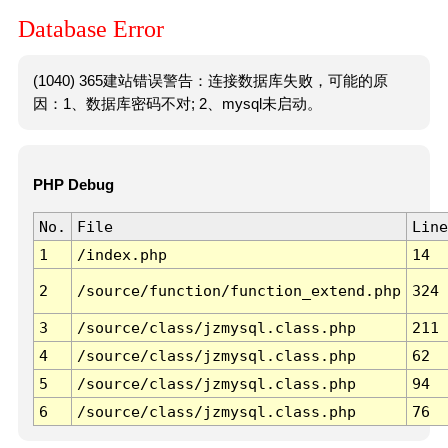
Database Error
(1040) 365建站错误警告：连接数据库失败，可能的原
因：1、数据库密码不对; 2、mysql未启动。
PHP Debug
No.
File
Line
1
/index.php
14
2
/source/function/function_extend.php
324
3
/source/class/jzmysql.class.php
211
4
/source/class/jzmysql.class.php
62
5
/source/class/jzmysql.class.php
94
6
/source/class/jzmysql.class.php
76