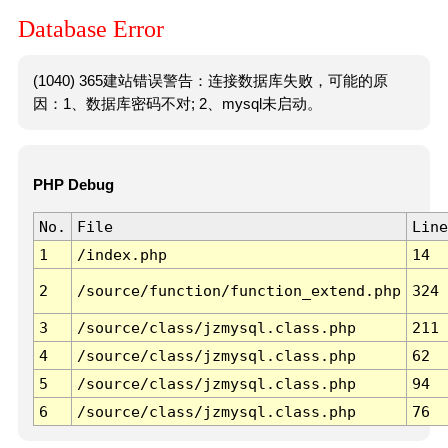
Database Error
(1040) 365建站错误警告：连接数据库失败，可能的原
因：1、数据库密码不对; 2、mysql未启动。
PHP Debug
No.
File
Line
1
/index.php
14
2
/source/function/function_extend.php
324
3
/source/class/jzmysql.class.php
211
4
/source/class/jzmysql.class.php
62
5
/source/class/jzmysql.class.php
94
6
/source/class/jzmysql.class.php
76