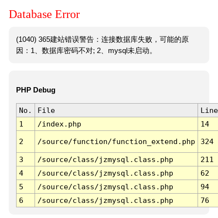
Database Error
(1040) 365建站错误警告：连接数据库失败，可能的原
因：1、数据库密码不对; 2、mysql未启动。
PHP Debug
No.
File
Line
1
/index.php
14
2
/source/function/function_extend.php
324
3
/source/class/jzmysql.class.php
211
4
/source/class/jzmysql.class.php
62
5
/source/class/jzmysql.class.php
94
6
/source/class/jzmysql.class.php
76