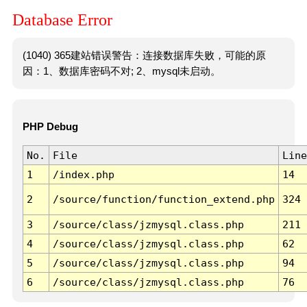
Database Error
(1040) 365建站错误警告：连接数据库失败，可能的原
因：1、数据库密码不对; 2、mysql未启动。
PHP Debug
No.
File
Line
1
/index.php
14
2
/source/function/function_extend.php
324
3
/source/class/jzmysql.class.php
211
4
/source/class/jzmysql.class.php
62
5
/source/class/jzmysql.class.php
94
6
/source/class/jzmysql.class.php
76