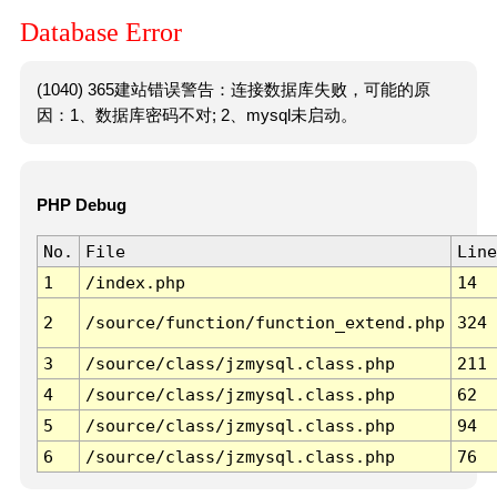
Database Error
(1040) 365建站错误警告：连接数据库失败，可能的原
因：1、数据库密码不对; 2、mysql未启动。
PHP Debug
No.
File
Line
1
/index.php
14
2
/source/function/function_extend.php
324
3
/source/class/jzmysql.class.php
211
4
/source/class/jzmysql.class.php
62
5
/source/class/jzmysql.class.php
94
6
/source/class/jzmysql.class.php
76