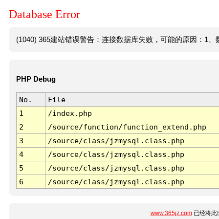
Database Error
(1040) 365建站错误警告：连接数据库失败，可能的原因：1、数
PHP Debug
No.
File
1
/index.php
2
/source/function/function_extend.php
3
/source/class/jzmysql.class.php
4
/source/class/jzmysql.class.php
5
/source/class/jzmysql.class.php
6
/source/class/jzmysql.class.php
www.365jz.com
已经将此