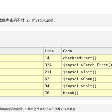
据库密码不对; 2、mysql未启动。
Line
Code
14
checkredirect()
324
jzmysql->Fetch_First(
211
jzmysql->Init()
62
jzmysql->Open()
94
jzmysql->halt()
76
break()
出错信息详细记录, 由此给您带来的访问不便我们深感歉意.