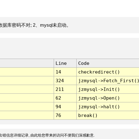
据库密码不对; 2、mysql未启动。
Line
Code
14
checkredirect()
324
jzmysql->Fetch_First(
211
jzmysql->Init()
62
jzmysql->Open()
94
jzmysql->halt()
76
break()
出错信息详细记录, 由此给您带来的访问不便我们深感歉意.