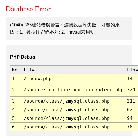
Database Error
(1040) 365建站错误警告：连接数据库失败，可能的原
因：1、数据库密码不对; 2、mysql未启动。
PHP Debug
No.
File
Line
1
/index.php
14
2
/source/function/function_extend.php
324
3
/source/class/jzmysql.class.php
211
4
/source/class/jzmysql.class.php
62
5
/source/class/jzmysql.class.php
94
6
/source/class/jzmysql.class.php
76