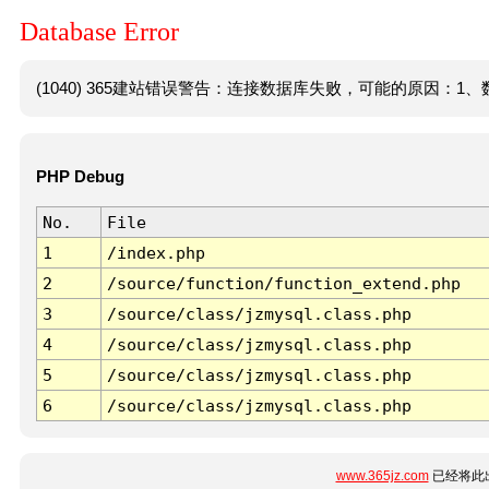
Database Error
(1040) 365建站错误警告：连接数据库失败，可能的原因：1、数
PHP Debug
No.
File
1
/index.php
2
/source/function/function_extend.php
3
/source/class/jzmysql.class.php
4
/source/class/jzmysql.class.php
5
/source/class/jzmysql.class.php
6
/source/class/jzmysql.class.php
www.365jz.com
已经将此