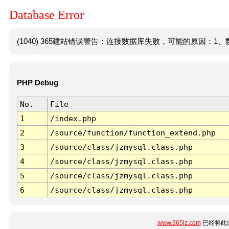
Database Error
(1040) 365建站错误警告：连接数据库失败，可能的原因：1、数
PHP Debug
No.
File
1
/index.php
2
/source/function/function_extend.php
3
/source/class/jzmysql.class.php
4
/source/class/jzmysql.class.php
5
/source/class/jzmysql.class.php
6
/source/class/jzmysql.class.php
www.365jz.com
已经将此