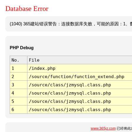
Database Error
(1040) 365建站错误警告：连接数据库失败，可能的原因：1、数
PHP Debug
No.
File
1
/index.php
2
/source/function/function_extend.php
3
/source/class/jzmysql.class.php
4
/source/class/jzmysql.class.php
5
/source/class/jzmysql.class.php
6
/source/class/jzmysql.class.php
www.365jz.com
已经将此