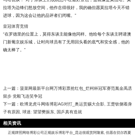
拉塔为边锋们怒放空间，他作念得很好，我的确但愿莫拉塔今天不错
进球，因为这会让他的品评者们闭嘴。”
皇冠体育竞猜
“在罗德里的位置上，莫得东谈主能像他同样。他给每个东谈主聘请澳
门新葡京娱乐城，让时尚球员有了无用回头看的底气和安全感，他的
确太棒了。”
上一篇：
菠菜网最新平台网万博彩票抢红包_烂柯杯冠军赛范胤金禹丞
留步 党毅飞连笑争冠
下一篇：
欧博龙虎斗网络博彩AG对打_奥运赏赐大合影, 王楚钦侧着身
子有原因, 球迷: 望望樊振东, 国乒真有造就
相关资讯
正规牌照网络博彩公司正规娱乐博彩平台_昆达很观赏阿隆索, 但愿在切尔西夏