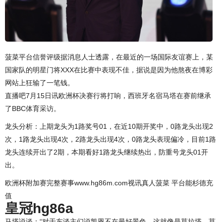
菠菜平台信誉评级据消息人士透露，在最近的一场国际友谊赛上，某
国家队的明星门将XXX在比赛中表现不佳，据说是因为他熬夜在博彩
网站上狂输了一笔钱。
直播吧7月15日讯欧洲杯决赛行将打响，西班牙名宿马塔在赛前继承
了BBC体育采访。
龙头分析：上期龙头为1路奖号01，在近10期开奖中，0路龙头出现2
次，1路龙头出现4次，2路龙头出现4次，0路龙头表现偏冷，目前1路
龙头连续开出了2期，本期看好1路龙头继续热出，防重号龙头01开
出。
欧洲杯附加赛完整赛事www.hg86m.com视讯真人菠菜 平台能杉德充
值
皇冠hg86a
马塔说谈：“对于东谈主们说凯恩不在最好景色，这就像是莫拉塔。莫