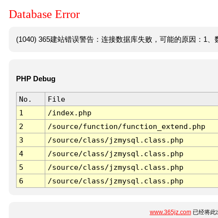
Database Error
(1040) 365建站错误警告：连接数据库失败，可能的原因：1、数
PHP Debug
No.
File
1
/index.php
2
/source/function/function_extend.php
3
/source/class/jzmysql.class.php
4
/source/class/jzmysql.class.php
5
/source/class/jzmysql.class.php
6
/source/class/jzmysql.class.php
www.365jz.com
已经将此