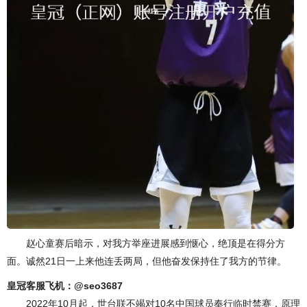
赵心童赛后暗示，对我方举座进展感到惬心，绝顶是在得分方
面。诚然21日一上来他连丢两局，但他奋发保持住了我方的节律。
皇冠客服飞机：@seo3687
2022年10月起，世台联不竭对10名中国球员奉行临时禁赛，原理