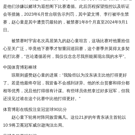
是他们涉嫌以赌球为遐想阁下比赛遵循。此后历程探望指控以及听证
会等措施，2023年6月世台联告示判罚，其中梁文博、李行被毕生禁
赛，赵心童是其中遭责罚最轻的，被禁赛1年8个月直至2024年9月1
日。
被禁赛时宇宙名次高居第九的赵心童坦言，这场比赛对他重拾信
心至关广泛，毕竟他下赛季才智重回巡回赛，这个赛季并莫得太多契
机打比赛，“岂论遵循若何，我仅仅念念尽我所能展现出我的水平”。
中国体育博彩棒球
琼斯则盛赞赵心童的进展：“我险些以为没东谈主比他打得更好
了。若是他最终夺冠，我皆备不会感到讶异。他的长台贫窭和得分都
相等优秀，况且他打得很有计谋。有些球员依然拿过好多冠军，但我
还没见过谁在这个比赛中比他打得更好。”
体育博彩在线投注
皇冠篮球90比分
赵心童下轮将对阵同族雷佩凡。这位21岁的年青东谈主首轮以
10:9将卫冕冠军威尔逊淘汰出局。