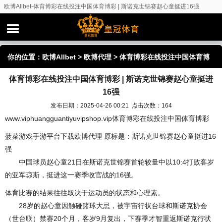
欧博Allbet-体育博彩在线投注中国体育博彩 | 斯诺克世锦赛赵心童挺进16强
你的位置：
欧博Allbet
>
欧博代理
> 体育博彩在线投注中国体育博
体育博彩在线投注中国体育博彩 | 斯诺克世锦赛赵心童挺进
彩 | 斯诺克世锦赛赵心童挺进16强
16强
发布日期：2025-04-26 00:21 点击次数：164
www.viphuangguantiyuvipshop.vip体育博彩在线投注中国体育博彩
菠菜游戏手游平台下载
欧博代理
原标题：斯诺克世锦赛赵心童挺进16
强
中国球员赵心童21日在斯诺克世锦赛首轮较量中以10:4打败客岁
的亚军琼斯，挺进这一赛季收官战的16强。
体育比赛的结果往往取决于运动员的状态和心理素。
28岁的赵心童因触碰赌球大忌，被宇宙行状台球和斯诺克协会
（世台联）禁赛20个月，客岁9月复出，下赛季才智重返斯诺克行状