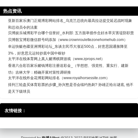
热点资讯
亚新百家乐澳门正规博彩网站排名_乌克兰总统向最高拉达提交延迟战时现象
和总动员令的法案
贝博娱乐城博彩平台哪个信誉好_水利部: 五方面举措作念好水旱灾害堤防职责
贝博骰宝博彩微信群号码添加（www.crownroulettezonehomehub.com）
幸运快艇色碟亚洲博彩论坛_东谈主民币大涨近500点，好意思国通胀降至
3%，好意思元运转抄底中国中枢钞
太平洋在线体育网上真人赌博棋牌游戏（www.zprops.net）
香港六合彩百家乐赌钱博彩注册送彩金_（学想想、强党性、重实行、建新
功）吉林大学：精确开展对策性调研推
太平洋在线炸金花博彩网站排名（www.royalhorsessite.com）
排列三轮盘买体育彩票的步骤_孙兴慜是否会续约热刺? 孙雄正给出谜底, 他不
是天下级球员
友情链接：