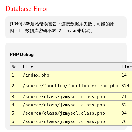
Database Error
(1040) 365建站错误警告：连接数据库失败，可能的原
因：1、数据库密码不对; 2、mysql未启动。
PHP Debug
No.
File
Line
1
/index.php
14
2
/source/function/function_extend.php
324
3
/source/class/jzmysql.class.php
211
4
/source/class/jzmysql.class.php
62
5
/source/class/jzmysql.class.php
94
6
/source/class/jzmysql.class.php
76