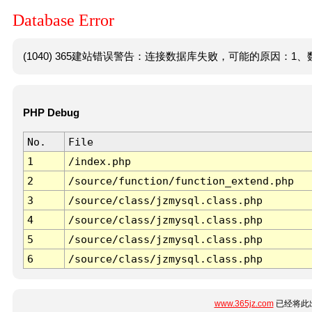
Database Error
(1040) 365建站错误警告：连接数据库失败，可能的原因：1、数
PHP Debug
No.
File
1
/index.php
2
/source/function/function_extend.php
3
/source/class/jzmysql.class.php
4
/source/class/jzmysql.class.php
5
/source/class/jzmysql.class.php
6
/source/class/jzmysql.class.php
www.365jz.com
已经将此