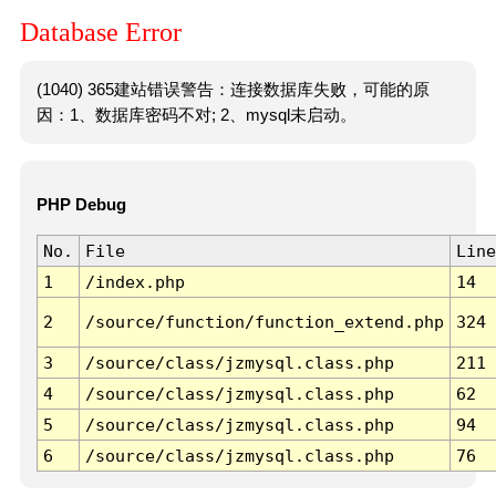
Database Error
(1040) 365建站错误警告：连接数据库失败，可能的原
因：1、数据库密码不对; 2、mysql未启动。
PHP Debug
No.
File
Line
1
/index.php
14
2
/source/function/function_extend.php
324
3
/source/class/jzmysql.class.php
211
4
/source/class/jzmysql.class.php
62
5
/source/class/jzmysql.class.php
94
6
/source/class/jzmysql.class.php
76