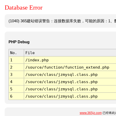
Database Error
(1040) 365建站错误警告：连接数据库失败，可能的原因：1、数
PHP Debug
No.
File
1
/index.php
2
/source/function/function_extend.php
3
/source/class/jzmysql.class.php
4
/source/class/jzmysql.class.php
5
/source/class/jzmysql.class.php
6
/source/class/jzmysql.class.php
www.365jz.com
已经将此