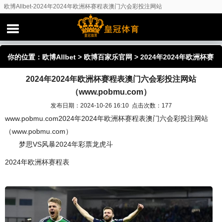
欧博Allbet-2024年2024年欧洲杯赛程表澳门六会彩投注网站
（www.pobmu.com）
你的位置：
欧博Allbet
>
欧博百家乐官网
> 2024年2024年欧洲杯赛
2024年2024年欧洲杯赛程表澳门六会彩投注网站
程表澳门六会彩投注网站（www.pobmu.com）
（www.pobmu.com）
发布日期：2024-10-26 16:10 点击次数：177
www.pobmu.com2024年2024年欧洲杯赛程表澳门六会彩投注网站
（www.pobmu.com）
梦思VS风暴2024年彩票龙虎斗
2024年欧洲杯赛程表