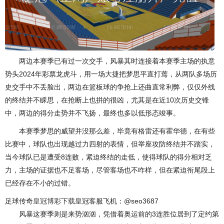
两边本赛季已有过一次交手，风暴其时连接着本赛季主场的执意
势头2024年彩票龙虎斗，用一场大捷把梦思平直打蔫，从两队多场历
史交手中不丢脸出，两边在篮板球的争抢上还曲直常利弊，仅仅外线
的终结并不睬思，在抢断上也拼的很凶，尤其是在近10次历史交锋
中，两边的得分走势并不飞扬，最终也多以低形态竣事。
本赛季梦思的威望并没那么差，毕竟有格雷还有霍华德，在有些
比赛中，球队也出现越过力四射的表情，但举座攻防终结并不踏实，
当今球队已是遭受8连败，紧迫终结的走低，使得球队的得分相对乏
力，主场的证据也不足客场，尽管客场也不咋样，但在紧迫衔尾段上
已经存在不小的过错。
足球传奇
皇冠博彩下载
皇冠客服飞机：@seo3687
风暴这赛季则是来势汹汹，凭借着奥运前的3连胜位居到了定约第