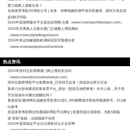
墨兰婚典上溜着头发？
在线体育博彩AG博彩公司 | 东体：张琳艳婉拒德甲俱乐部邀请，因对方条目其
必须8月到队
2024年菠菜网最全平台皇冠信用网 注册（www.crownsportsbookpro.com）
2024年贝博真人百家乐澳门正规网上博彩网站
（www.crowncitybettingzonezon
2024年幸运快艇捕鱼欧洲杯冠亚军预测分析
（www.crownjackpotzonehomehub.
热点资讯
2024年排列五彩票网澳门网上博彩安全吗
（www.crowndicezonehomehub.com）
排列五棋牌博彩平台免费游戏_巴菲特又起首！抓续加仓西方石油
香港六合彩色碟优胜客体育平台_原创《想想见地吧爸爸》外洋上线，亲子类
节目假谈外洋播出能翻红吗？
香港皇冠 赌球网址福建体育彩票22选5_095期鹰漫空双色球预测奖号：012路
比参考
皇冠体育博彩网址恒通国际博彩平台网址 | 欧盟里面出现裂痕，东欧5国集
体“背刺”基辅，法国德国不得意
2024年菠菜稳定平台论坛博彩论坛大全官网
（www.betkingdomzonehomehub.co