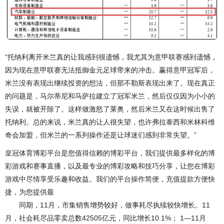
“托纳利离开米兰真的让我感到很遗憾，我尤其为意甲联赛感到遗憾，
因为现在意甲联赛无法抵御金元足球带来的冲击。赢得意甲冠军后，
米兰没有表现出继续投资的想法，但那不勒斯表现出来了。现在真正
的问题是，马尔蒂尼和马萨拉建立了冠军米兰，然后仅仅因为小小的
失误，就被开除了。这样做激怒了莱奥，然后米兰又在这时候出售了
托纳利。总的来说，米兰真的让人很失望，也许弗拉泰西和米林科维
奇会加盟，但米兰的一系列操作还是让球迷们感到非常失望。”
皇冠体育博彩平台是您值得信赖的博彩平台，我们提供最多样化的博
彩游戏和赛事直播，以及最专业的博彩攻略和技巧分享，让您在博彩
游戏中尽情享受乐趣和收益。我们的平台操作简便，充值提款方便快
捷，为您提供最
同期，11月，市集销售增势较好，做事耗尽执续较快增长。11
月，社会耗尽品零卖总数42505亿元，同比增长10.1%； 1—11月