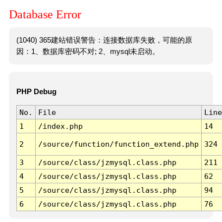
Database Error
(1040) 365建站错误警告：连接数据库失败，可能的原
因：1、数据库密码不对; 2、mysql未启动。
PHP Debug
No.
File
Line
1
/index.php
14
2
/source/function/function_extend.php
324
3
/source/class/jzmysql.class.php
211
4
/source/class/jzmysql.class.php
62
5
/source/class/jzmysql.class.php
94
6
/source/class/jzmysql.class.php
76