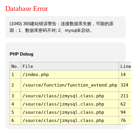
Database Error
(1040) 365建站错误警告：连接数据库失败，可能的原
因：1、数据库密码不对; 2、mysql未启动。
PHP Debug
No.
File
Line
1
/index.php
14
2
/source/function/function_extend.php
324
3
/source/class/jzmysql.class.php
211
4
/source/class/jzmysql.class.php
62
5
/source/class/jzmysql.class.php
94
6
/source/class/jzmysql.class.php
76