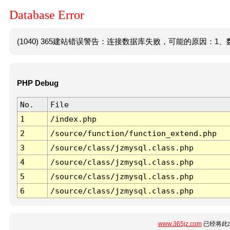
Database Error
(1040) 365建站错误警告：连接数据库失败，可能的原因：1、数
PHP Debug
No.
File
1
/index.php
2
/source/function/function_extend.php
3
/source/class/jzmysql.class.php
4
/source/class/jzmysql.class.php
5
/source/class/jzmysql.class.php
6
/source/class/jzmysql.class.php
www.365jz.com
已经将此