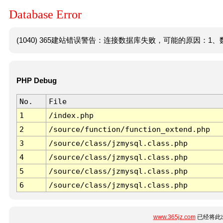
Database Error
(1040) 365建站错误警告：连接数据库失败，可能的原因：1、数
PHP Debug
No.
File
1
/index.php
2
/source/function/function_extend.php
3
/source/class/jzmysql.class.php
4
/source/class/jzmysql.class.php
5
/source/class/jzmysql.class.php
6
/source/class/jzmysql.class.php
www.365jz.com
已经将此