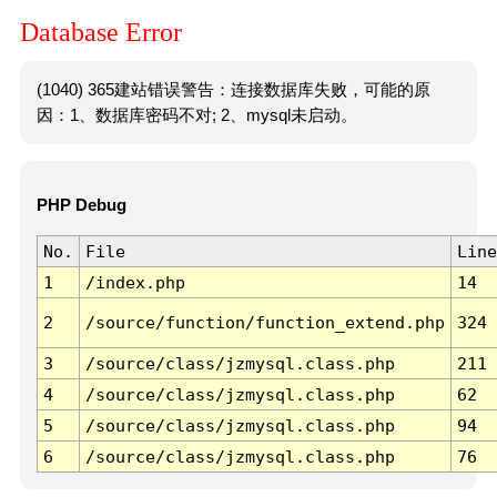
Database Error
(1040) 365建站错误警告：连接数据库失败，可能的原
因：1、数据库密码不对; 2、mysql未启动。
PHP Debug
No.
File
Line
1
/index.php
14
2
/source/function/function_extend.php
324
3
/source/class/jzmysql.class.php
211
4
/source/class/jzmysql.class.php
62
5
/source/class/jzmysql.class.php
94
6
/source/class/jzmysql.class.php
76