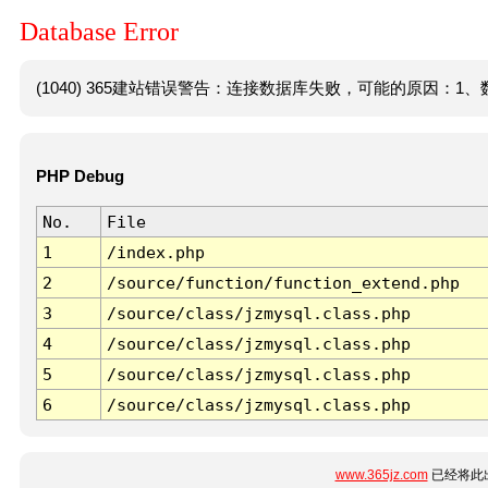
Database Error
(1040) 365建站错误警告：连接数据库失败，可能的原因：1、数
PHP Debug
No.
File
1
/index.php
2
/source/function/function_extend.php
3
/source/class/jzmysql.class.php
4
/source/class/jzmysql.class.php
5
/source/class/jzmysql.class.php
6
/source/class/jzmysql.class.php
www.365jz.com
已经将此