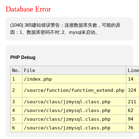
Database Error
(1040) 365建站错误警告：连接数据库失败，可能的原
因：1、数据库密码不对; 2、mysql未启动。
PHP Debug
No.
File
Line
1
/index.php
14
2
/source/function/function_extend.php
324
3
/source/class/jzmysql.class.php
211
4
/source/class/jzmysql.class.php
62
5
/source/class/jzmysql.class.php
94
6
/source/class/jzmysql.class.php
76