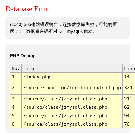
Database Error
(1040) 365建站错误警告：连接数据库失败，可能的原
因：1、数据库密码不对; 2、mysql未启动。
PHP Debug
No.
File
Line
1
/index.php
14
2
/source/function/function_extend.php
324
3
/source/class/jzmysql.class.php
211
4
/source/class/jzmysql.class.php
62
5
/source/class/jzmysql.class.php
94
6
/source/class/jzmysql.class.php
76