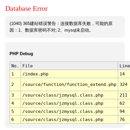
Database Error
(1040) 365建站错误警告：连接数据库失败，可能的原
因：1、数据库密码不对; 2、mysql未启动。
PHP Debug
No.
File
Line
1
/index.php
14
2
/source/function/function_extend.php
324
3
/source/class/jzmysql.class.php
211
4
/source/class/jzmysql.class.php
62
5
/source/class/jzmysql.class.php
94
6
/source/class/jzmysql.class.php
76