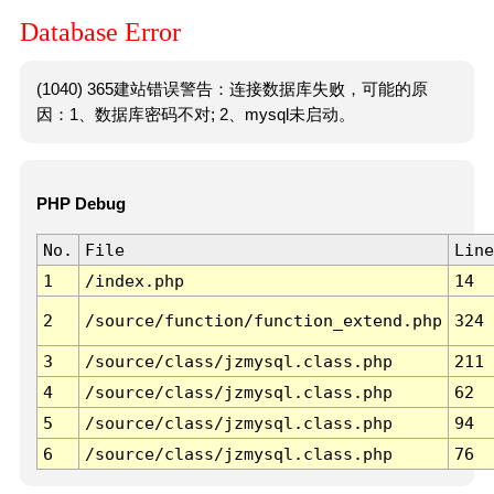
Database Error
(1040) 365建站错误警告：连接数据库失败，可能的原
因：1、数据库密码不对; 2、mysql未启动。
PHP Debug
No.
File
Line
1
/index.php
14
2
/source/function/function_extend.php
324
3
/source/class/jzmysql.class.php
211
4
/source/class/jzmysql.class.php
62
5
/source/class/jzmysql.class.php
94
6
/source/class/jzmysql.class.php
76