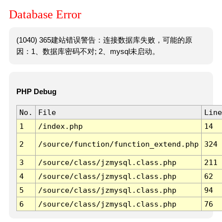
Database Error
(1040) 365建站错误警告：连接数据库失败，可能的原
因：1、数据库密码不对; 2、mysql未启动。
PHP Debug
No.
File
Line
1
/index.php
14
2
/source/function/function_extend.php
324
3
/source/class/jzmysql.class.php
211
4
/source/class/jzmysql.class.php
62
5
/source/class/jzmysql.class.php
94
6
/source/class/jzmysql.class.php
76