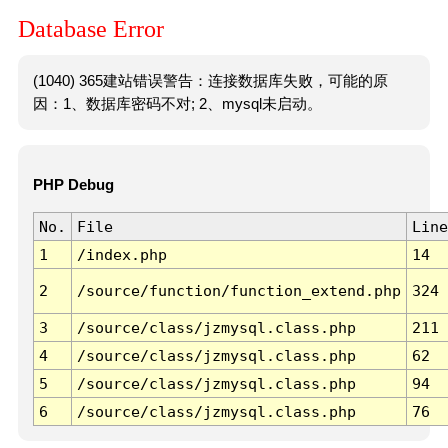
Database Error
(1040) 365建站错误警告：连接数据库失败，可能的原
因：1、数据库密码不对; 2、mysql未启动。
PHP Debug
No.
File
Line
1
/index.php
14
2
/source/function/function_extend.php
324
3
/source/class/jzmysql.class.php
211
4
/source/class/jzmysql.class.php
62
5
/source/class/jzmysql.class.php
94
6
/source/class/jzmysql.class.php
76